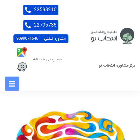
22593216
22795735
مشاوره تلفنی
9099071646
مسیریابی با نقشه
مرکز مشاوره انتخاب نو