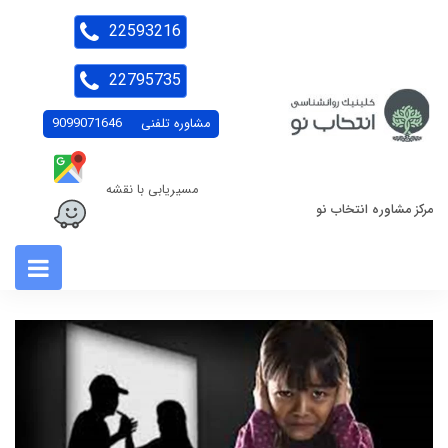
22593216
22795735
مشاوره تلفنی
9099071646
مسیریابی با نقشه
مرکز مشاوره انتخاب نو