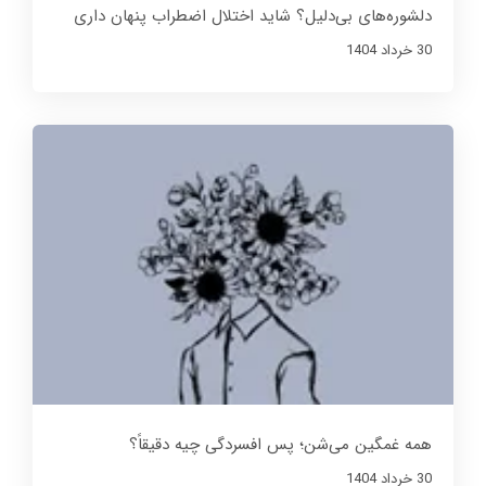
دلشوره‌های بی‌دلیل؟ شاید اختلال اضطراب پنهان داری
30 خرداد 1404
همه غمگین می‌شن؛ پس افسردگی چیه دقیقاً؟
30 خرداد 1404