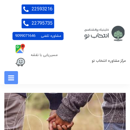
22593216
22795735
مشاوره تلفنی
9099071646
مسیریابی با نقشه
مرکز مشاوره انتخاب نو