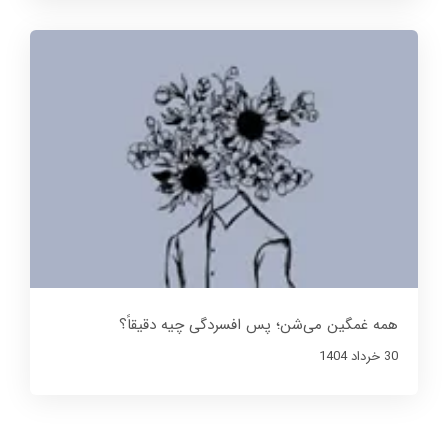
همه غمگین می‌شن؛ پس افسردگی چیه دقیقاً؟
30 خرداد 1404