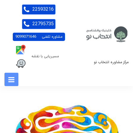
22593216
22795735
مشاوره تلفنی
9099071646
مسیریابی با نقشه
مرکز مشاوره انتخاب نو