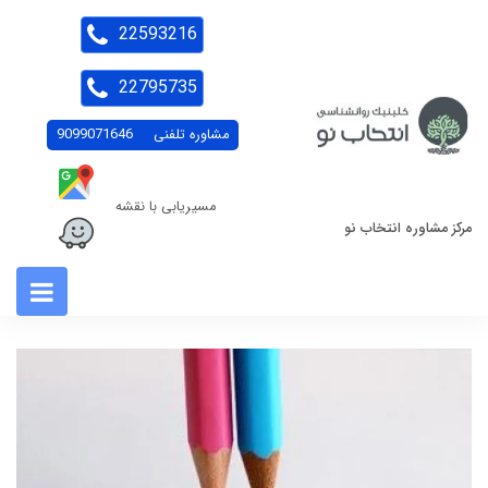
22593216
22795735
مشاوره تلفنی
9099071646
مسیریابی با نقشه
مرکز مشاوره انتخاب نو