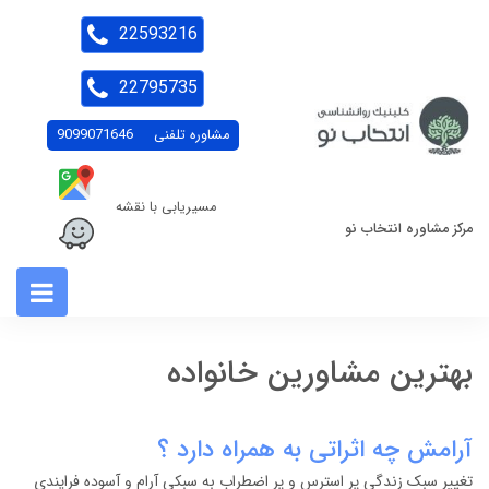
22593216
22795735
مشاوره تلفنی
9099071646
مسیریابی با نقشه
مرکز مشاوره انتخاب نو
بهترین مشاورین خانواده
آرامش چه اثراتی به همراه دارد ؟
تغییر سبک زندگی پر استرس و پر اضطراب به سبکی آرام و آسوده فرایندی