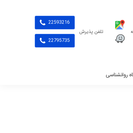
22593216
ه
تلفن پذیرش
22795735
اه روانشناسی