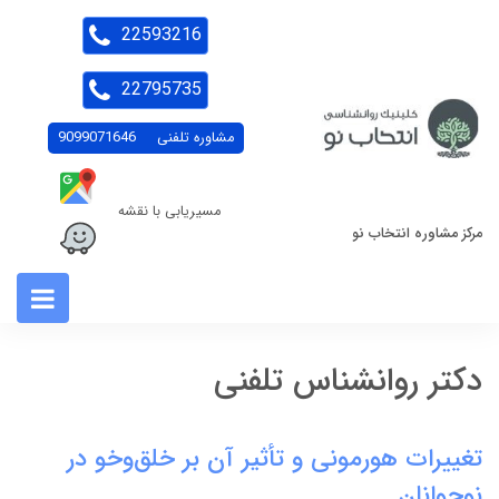
22593216
22795735
مشاوره تلفنی
9099071646
مسیریابی با نقشه
مرکز مشاوره انتخاب نو
دکتر روانشناس تلفنی
تغییرات هورمونی و تأثیر آن بر خلق‌وخو در
نوجوانان