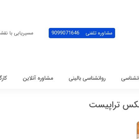
مشاوره تلفنی
9099071646
مسیریابی با نقش
انشناسی
روانشناسی بالینی
مشاوره آنلاین
کارگ
کس تراپیست