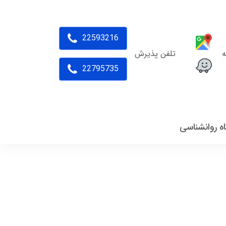
22593216
ه
تلفن پذیرش
22795735
اه روانشناسی