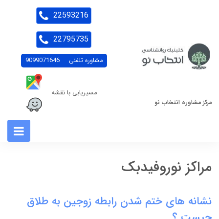
22593216
22795735
مشاوره تلفنی
9099071646
مسیریابی با نقشه
مرکز مشاوره انتخاب نو
مراکز نوروفیدبک
نشانه های ختم شدن رابطه زوجین به طلاق
چیست ؟