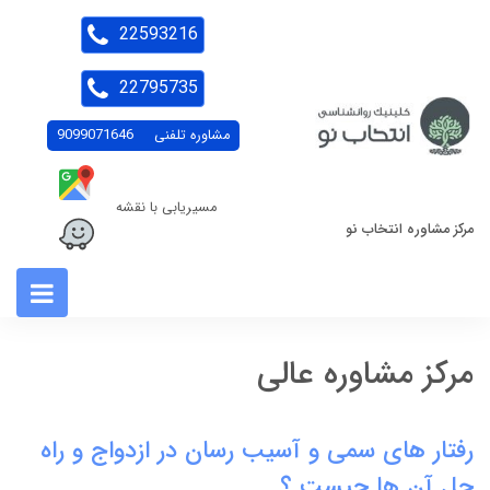
22593216
22795735
مشاوره تلفنی
9099071646
مسیریابی با نقشه
مرکز مشاوره انتخاب نو
مرکز مشاوره عالی
رفتار های سمی و آسیب رسان در ازدواج و راه
حل آن ها چیست ؟