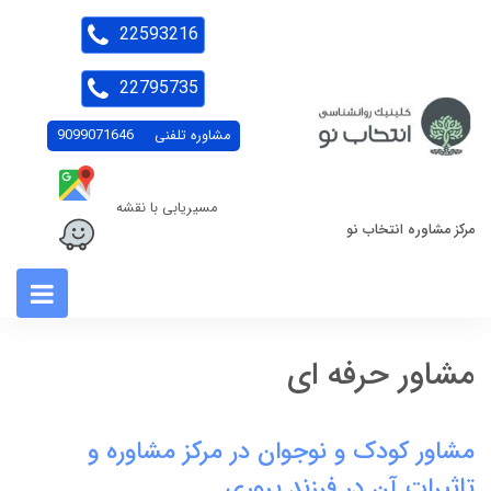
22593216
22795735
مشاوره تلفنی
9099071646
مسیریابی با نقشه
مرکز مشاوره انتخاب نو
مشاور حرفه ای
مشاور کودک و نوجوان در مرکز مشاوره و
تاثیرات آن در فرزند پروری