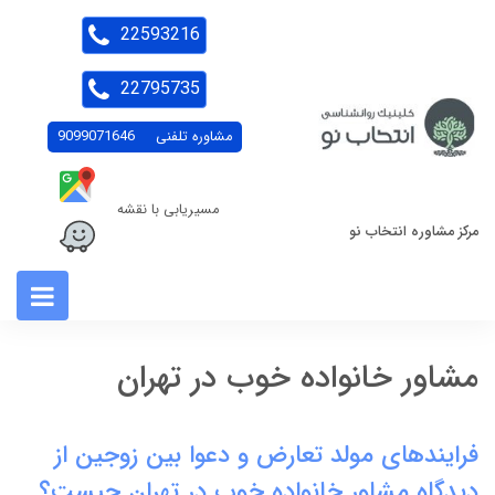
22593216
22795735
مشاوره تلفنی
9099071646
مسیریابی با نقشه
مرکز مشاوره انتخاب نو
مشاور خانواده خوب در تهران
فرایندهای مولد تعارض و دعوا بین زوجین از
دیدگاه مشاور خانواده خوب در تهران چیست؟