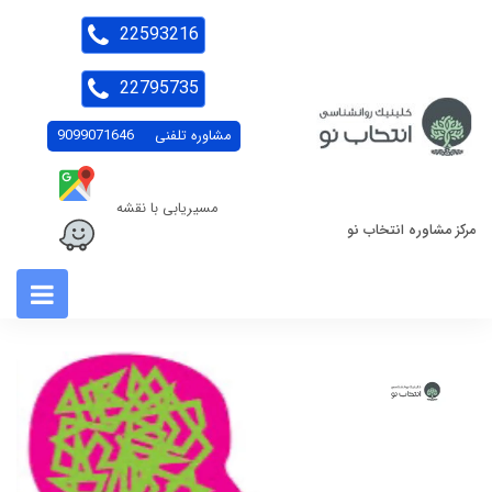
22593216
22795735
مشاوره تلفنی
9099071646
مسیریابی با نقشه
مرکز مشاوره انتخاب نو