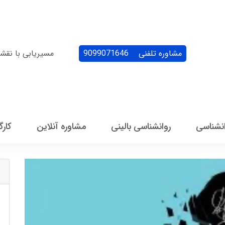
مشاوره تلفنی
9099071646
مسیریابی با نقش
انشناسی
روانشناسی بالینی
مشاوره آنلاین
کارگ