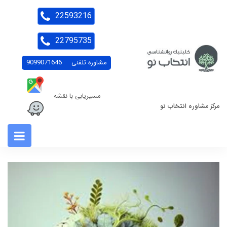
22593216
22795735
مشاوره تلفنی
9099071646
مسیریابی با نقشه
مرکز مشاوره انتخاب نو