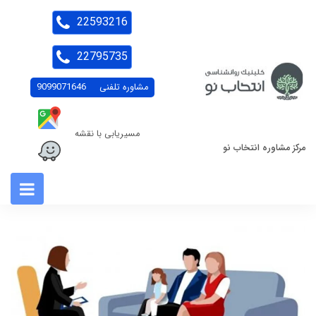
22593216
22795735
مشاوره تلفنی
9099071646
مسیریابی با نقشه
مرکز مشاوره انتخاب نو