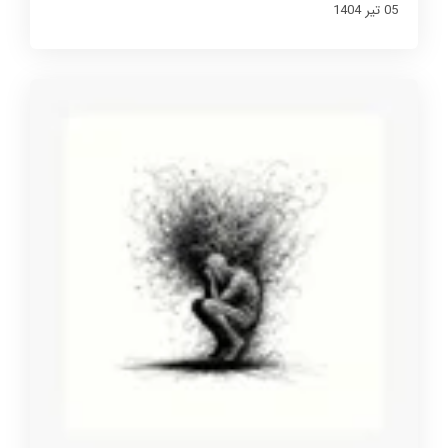
05 تير 1404