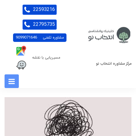
22593216
22795735
مشاوره تلفنی
9099071646
مسیریابی با نقشه
مرکز مشاوره انتخاب نو