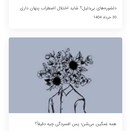
دلشوره‌های بی‌دلیل؟ شاید اختلال اضطراب پنهان داری
30 خرداد 1404
همه غمگین می‌شن؛ پس افسردگی چیه دقیقاً؟