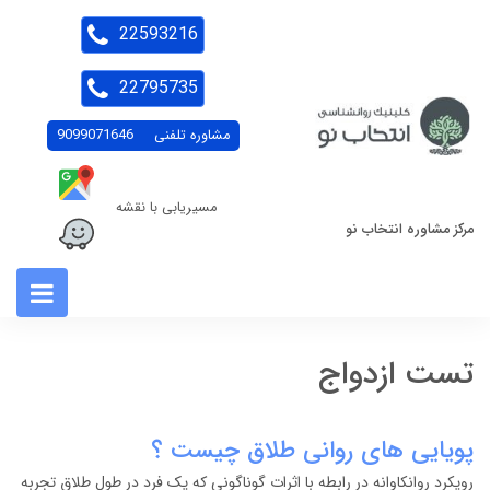
22593216
22795735
مشاوره تلفنی
9099071646
مسیریابی با نقشه
مرکز مشاوره انتخاب نو
تست ازدواج
پویایی های روانی طلاق چیست ؟
رویکرد روانکاوانه در رابطه با اثرات گوناگونی که یک فرد در طول طلاق تجربه