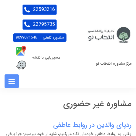
22593216
22795735
مشاوره تلفنی
9099071646
مسیریابی با نقشه
مرکز مشاوره انتخاب نو
مشاوره غیر حضوری
ردپای والدین در روابط عاطفی
وقتی به روابط عاطفی خودمان نگاه می‌کنیم، شاید از خود بپرسیم: چرا برخی