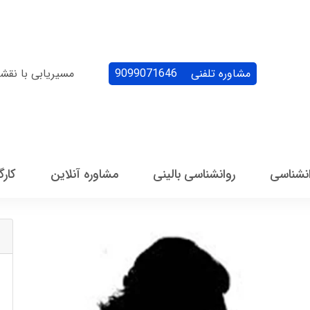
مشاوره تلفنی
9099071646
مسیریابی با نقش
انشناسی
روانشناسی بالینی
مشاوره آنلاین
کارگ