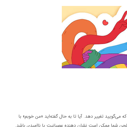
ه می‌گویید تغییر دهد. آیا تا به حال گفته‌اید «من خوبم» با
 لحن شما ممکن است نشان دهنده عصبانیت یا ناامیدی باشد.