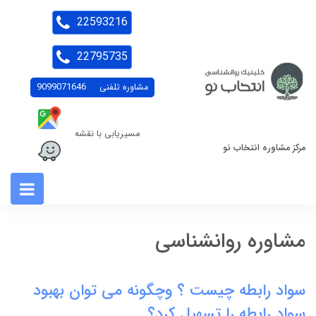
22593216
22795735
مشاوره تلفنی
9099071646
مسیریابی با نقشه
مرکز مشاوره انتخاب نو
مشاوره روانشناسی
سواد رابطه چیست ؟ و‌چگونه می توان بهبود
سواد رابطه را تسهیل کرد؟