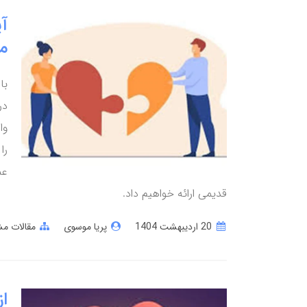
آی
م
با
در
وا
را
عم
قدیمی ارائه خواهیم داد.
20 ارديبهشت 1404
پریا موسوی
مقالات مش
ا