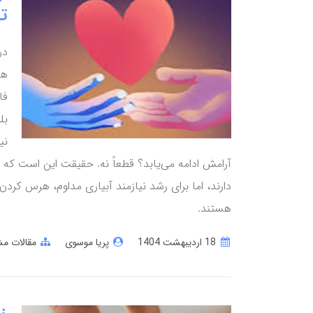
تد
در
هم
فا
بل
نی
آرامش ادامه می‌یابد؟ قطعاً نه. حقیقت این است که
دارند، اما برای رشد نیازمند آبیاری مداوم، هرس کر
هستند.
18 ارديبهشت 1404
پریا موسوی
مقالات مش