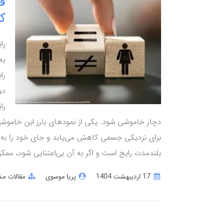
ف
ک
را
به
را
دو
را
دچار خاموشی شود. یکی از نمودهای بارز این خاموشی
برای نزدیکی جسمی کاهش می‌یابد و جای خود را به بی
بلندمدت رایج است و اگر به آن بی‌اعتنایی شود، ممکن
17 ارديبهشت 1404
پریا موسوی
مقالات مش