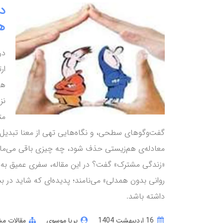
د
ه
در
ار
هس
نز
مت
گفت‌و‌گوهای سطحی، و نگاه‌هایی تهی از معنا تبدی
معادله‌ی هم‌زیستی حذف شود، چه چیزی باقی می‌ماند؟
«زندگی مشترک» گفت؟ در این مقاله، سفری عمیق به ب
روانی بدون همدلی» می‌نامند؛ پدیده‌ای که شاید در ب
داشته باشد.
16 ارديبهشت 1404
پریا موسوی
مقالات مش