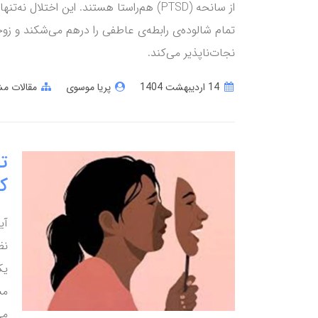
از سانحه (PTSD) هم‌راستا هستند. این اختلا
تمام شالوده‌ی رابطه‌ی عاطفی را درهم می‌شکند و زوج
نجات‌ناپذیر می‌کند.
14 ارديبهشت 1404
پریا موسوی
مقالات مش
تأ
ک
آی
نظ
یک
مش
می