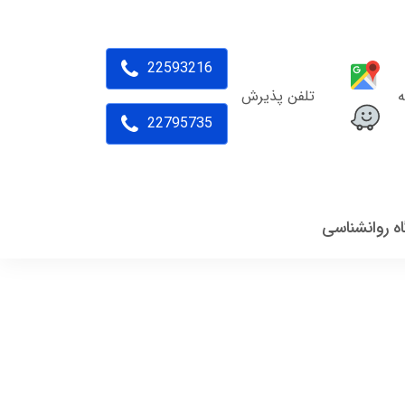
22593216
ه
تلفن پذیرش
22795735
اه روانشناسی