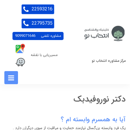
22593216
22795735
مشاوره تلفنی
9099071646
مسیریابی با نقشه
مرکز مشاوره انتخاب نو
دکتر نوروفیدبک
آیا به همسرم وابسته ام ؟
یک فرد وابسته بزرگسال نیازمند حمایت و مراقبت از سوی دیگران دارد .